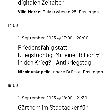
digitalen Zeitalter
Villa Merkel
Pulverwiesen 25, Esslingen
17:00
1. September 2025 @ 17:00
-
20:00
Friedensfähig statt
kriegstüchtig! Mit einer Billion €
in den Krieg? – Antikriegstag
Montag,
Dienstag,
Mittwoch,
Donnerstag,
Freitag,
Samstag,
Sonnta
Nikolauskapelle
Innere Brücke, Esslingen
0:00
September
September
September
September
September
September
Septe
01:00
1,
2,
3,
4,
5,
6,
7,
18:00
02:00
2025
2025
2025
2025
2025
2025
2025
1. September 2025 @ 18:00
-
21:30
03:00
Gärtnern im Stadtacker für