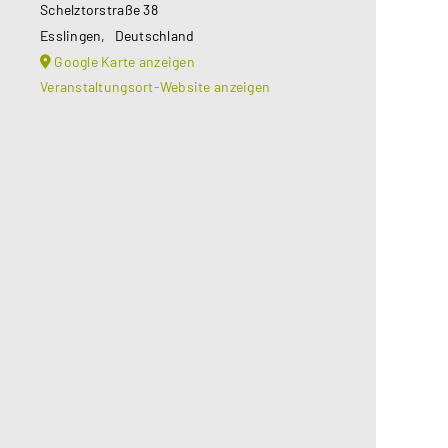
Schelztorstraße 38
Esslingen
,
Deutschland
Google Karte anzeigen
Veranstaltungsort-Website anzeigen
Aus datenschutzrechtlichen
Gründen benötigt Google Maps Ihre
Einwilligung um geladen zu werden.
Mehr Informationen finden Sie
unter
Datenschutzerklärung
.
Akzeptieren