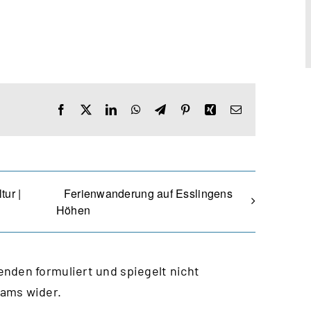
Facebook
X
LinkedIn
WhatsApp
Telegram
Pinterest
Xing
E-
Mail
ur |
Ferienwanderung auf Esslingens
Höhen
nden formuliert und spiegelt nicht
eams wider.