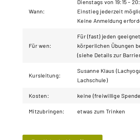
Dienstags von 19:15 – 20
Wann:
Einstieg jederzeit mögli
Keine Anmeldung erforde
Für (fast) jeden geeigne
Für wen:
körperlichen Übungen be
(siehe
Details zur Barrie
Susanne Klaus (Lachyoga
Kursleitung:
Lachschule
)
Kosten:
keine (freiwillige Spend
Mitzubringen:
etwas zum Trinken