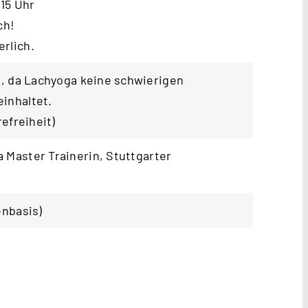
:15 Uhr
ch!
rlich.
t, da Lachyoga keine schwierigen
inhaltet.
refreiheit
)
 Master Trainerin,
Stuttgarter
enbasis)