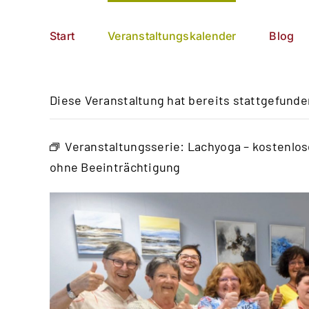
Zum
German
▼
Inhalt
Start
Veranstaltungskalender
Blog
springen
Diese Veranstaltung hat bereits stattgefunde
Veranstaltungsserie:
Lachyoga – kostenlo
ohne Beeinträchtigung