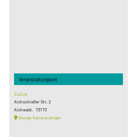
Google Maps Ihre Einwilligung um geladen zu
werden. Mehr Informationen finden Sie unter
Datenschutzerklärung
.
Akzeptieren
Veranstaltungsort
ZuZule
Aichschießer Str. 2
Aichwald
,
73773
Google Karte anzeigen