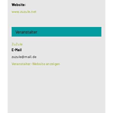
Website:
www.zuzule.net
Veranstalter
ZuZule
E-Mail
zuzule@mail.de
Veranstalter-Website anzeigen
Aus datenschutzrechtlichen Gründen benötigt