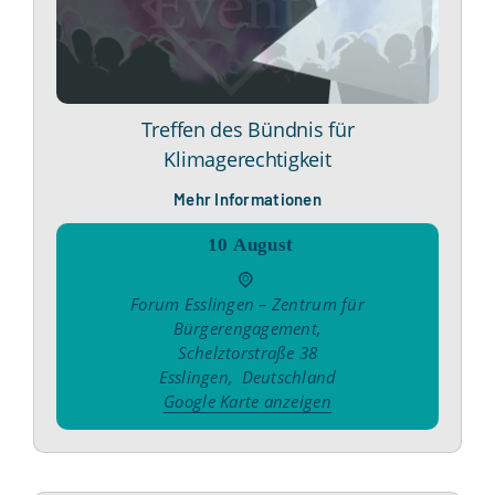
Treffen des Bündnis für
Klimagerechtigkeit
Mehr Informationen
10
August
Forum Esslingen – Zentrum für
Bürgerengagement
,
Schelztorstraße 38
Esslingen
,
Deutschland
Google Karte anzeigen