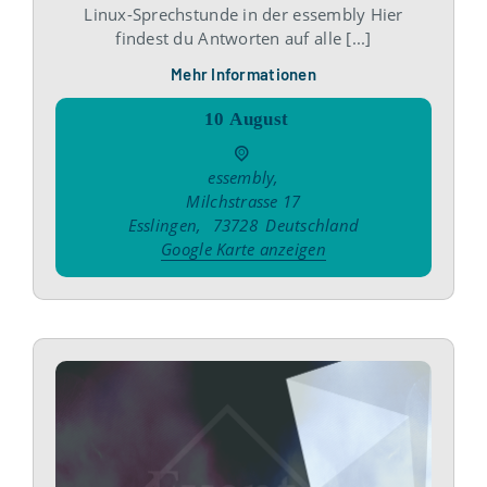
Linux-Sprechstunde in der essembly Hier
findest du Antworten auf alle [...]
Mehr Informationen
10
August
essembly
,
Milchstrasse 17
Esslingen
,
73728
Deutschland
Google Karte anzeigen