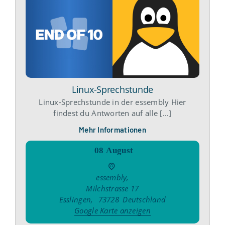
Linux-Sprechstunde
Linux-Sprechstunde in der essembly Hier
findest du Antworten auf alle [...]
Mehr Informationen
08
August
essembly
,
Milchstrasse 17
Esslingen
,
73728
Deutschland
Google Karte anzeigen