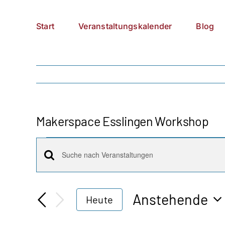
Zum
German
▼
Inhalt
Start
Veranstaltungskalender
Blog
springen
Makerspace Esslingen Workshop
Veranstaltungen
Veranstaltungen
Bitte
Schlüsselwort
Suche
eingeben.
Anstehende
Heute
Suche
und
Datum
nach