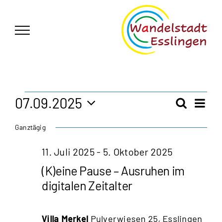
Zum
German
▼
Inhalt
springen
Veranstaltungen
07.09.2025
Vera
Suche
Veran
Tag
Ansi
Datum
für
Ganztägig
Navi
wählen.
Such
7.
11. Juli 2025
-
5. Oktober 2025
und
(K)eine Pause – Ausruhen im
September
Ansic
digitalen Zeitalter
2025
Navig
Villa Merkel
Pulverwiesen 25, Esslingen