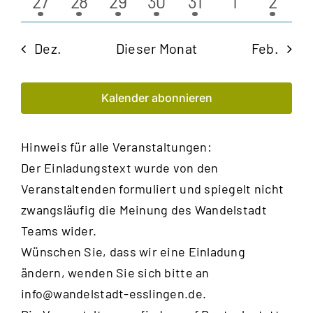
1
4
2
2
1
0
1
27
28
29
30
31
1
2
Veranstaltung
Veranstaltungen
Veranstaltungen
Veranstaltungen
Veranstaltung
Veranstalt
Veran
Dez.
Dieser Monat
Feb.
Kalender abonnieren
Hinweis für alle Veranstaltungen:
Der Einladungstext wurde von den
Veranstaltenden formuliert und spiegelt nicht
zwangsläufig die Meinung des Wandelstadt
Teams wider.
Wünschen Sie, dass wir eine Einladung
ändern, wenden Sie sich bitte an
info@wandelstadt-esslingen.de
.