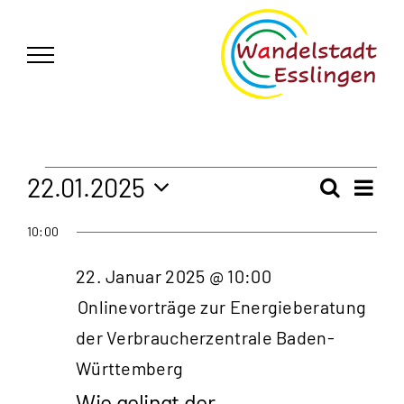
Zum
German
▼
Inhalt
springen
Veranstaltungen
22.01.2025
Vera
Suche
Veran
Tag
Ansi
Datum
für
10:00
Navi
wählen.
Such
22.
22. Januar 2025 @ 10:00
und
Onlinevorträge zur Energieberatung
Januar
Ansic
der Verbraucherzentrale Baden-
2025
Württemberg
Navig
Wie gelingt der