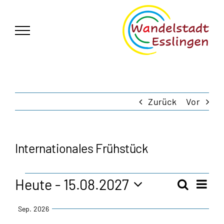
Zum
German
▼
Inhalt
springen
Zurück
Vor
Internationales Frühstück
Veranstaltungen
Heute
 - 
15.08.2027
Vera
Suche
Veran
Zusam
Ansi
Datum
Sep. 2026
Navi
auswählen.
Such