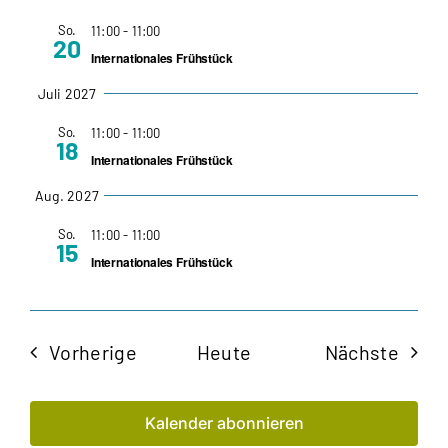
So.
11:00
-
11:00
20
Internationales Frühstück
Juli 2027
So.
11:00
-
11:00
18
Internationales Frühstück
Aug. 2027
So.
11:00
-
11:00
15
Internationales Frühstück
Veranstaltungen
Veran
Vorherige
Heute
Nächste
Kalender abonnieren