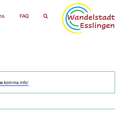
ns
FAQ
e
ww.komma.info/