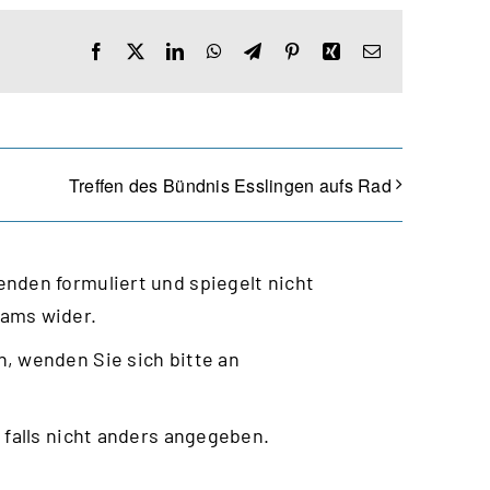
Facebook
X
LinkedIn
WhatsApp
Telegram
Pinterest
Xing
E-
Mail
Treffen des Bündnis Esslingen aufs Rad
nden formuliert und spiegelt nicht
eams wider.
, wenden Sie sich bitte an
 falls nicht anders angegeben.