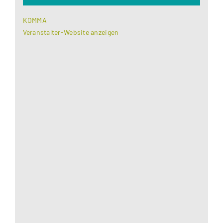
KOMMA
Veranstalter-Website anzeigen
Aus datenschutzrechtlichen Gründen benötigt
Google Maps Ihre Einwilligung um geladen zu
werden. Mehr Informationen finden Sie unter
Datenschutzerklärung
.
Akzeptieren