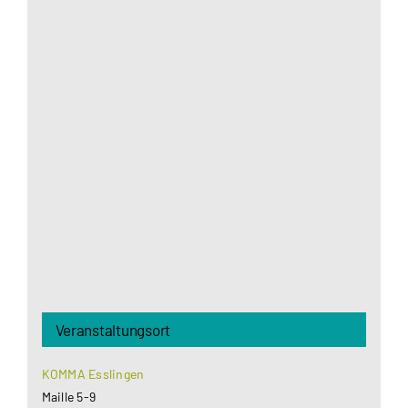
Aus datenschutzrechtlichen Gründen benötigt
Google Maps Ihre Einwilligung um geladen zu
werden. Mehr Informationen finden Sie unter
Datenschutzerklärung
.
Akzeptieren
Veranstaltungsort
KOMMA Esslingen
Maille 5-9