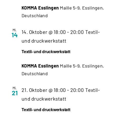
KOMMA Esslingen
Maille 5-9, Esslingen,
Deutschland
Mi.
14. Oktober @ 18:00
-
20:00
Textil-
14
und druckwerkstatt
Textil- und druckwerkstatt
KOMMA Esslingen
Maille 5-9, Esslingen,
Deutschland
Mi.
21. Oktober @ 18:00
-
20:00
Textil-
21
und druckwerkstatt
Textil- und druckwerkstatt