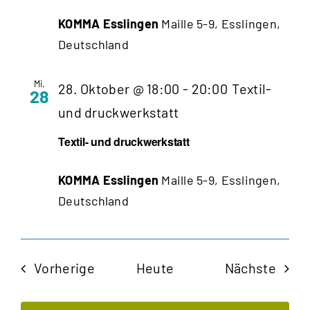
KOMMA Esslingen
Maille 5-9, Esslingen,
Deutschland
Mi.
28. Oktober @ 18:00
-
20:00
Textil-
28
und druckwerkstatt
Textil- und druckwerkstatt
KOMMA Esslingen
Maille 5-9, Esslingen,
Deutschland
Veranstaltungen
Veran
Vorherige
Heute
Nächste