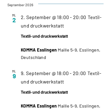
September 2026
Mi.
2. September @ 18:00
-
20:00
Textil-
2
und druckwerkstatt
Textil- und druckwerkstatt
KOMMA Esslingen
Maille 5-9, Esslingen,
Deutschland
Mi.
9. September @ 18:00
-
20:00
Textil-
9
und druckwerkstatt
Textil- und druckwerkstatt
KOMMA Esslingen
Maille 5-9, Esslingen,