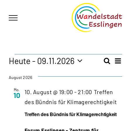
Zum
German
▼
Inhalt
springen
Veranstaltungen
Heute
 - 
09.11.2026
Vera
Suche
Veran
Liste
Ansi
Datum
Navi
wählen.
Such
August 2026
Mo.
10. August @ 19:00
-
21:00
Treffen
und
10
des Bündnis für Klimagerechtigkeit
Ansic
Treffen des Bündnis für Klimagerechtigkeit
Navig
Forum Esslingen - Zentrum für