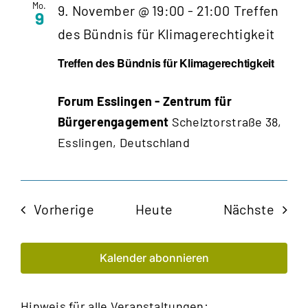
Mo.
9. November @ 19:00
-
21:00
Treffen
9
des Bündnis für Klimagerechtigkeit
Treffen des Bündnis für Klimagerechtigkeit
Forum Esslingen - Zentrum für
Bürgerengagement
Schelztorstraße 38,
Esslingen, Deutschland
Veranstaltungen
Veran
Vorherige
Heute
Nächste
Kalender abonnieren
Hinweis für alle Veranstaltungen: