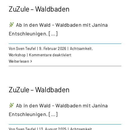
–
ZuZule – Waldbaden
Putzede
Ab in den Wald – Waldbaden mit Janina
Entschleunigen. [...]
Von
Sven Teufel
|
9. Februar 2026
|
Achtsamkeit
,
für
Workshop
|
Kommentare deaktiviert
ZuZule
Weiterlesen
–
Waldbaden
ZuZule – Waldbaden
Ab in den Wald – Waldbaden mit Janina
Entschleunigen. [...]
Von
Sven Teufel
|
13. August 2025
|
Achtsamkeit
,