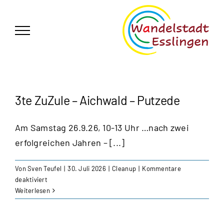
Zum
German
▼
Inhalt
springen
3te ZuZule – Aichwald – Putzede
Am Samstag 26.9.26, 10-13 Uhr …nach zwei
erfolgreichen Jahren – [...]
Von
Sven Teufel
|
30. Juli 2026
|
Cleanup
|
Kommentare
für
deaktiviert
3te
Weiterlesen
ZuZule
–
Aichwald