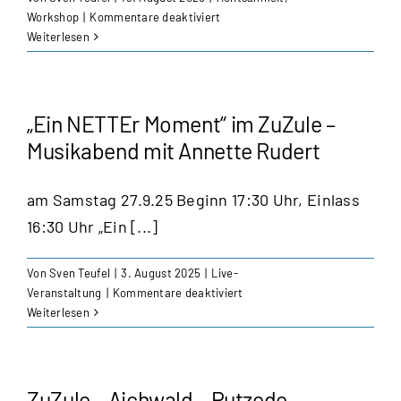
für
Workshop
|
Kommentare deaktiviert
ZuZule
Weiterlesen
–
Waldbaden
„Ein NETTEr Moment“ im ZuZule –
Musikabend mit Annette Rudert
am Samstag 27.9.25 Beginn 17:30 Uhr, Einlass
16:30 Uhr „Ein [...]
Von
Sven Teufel
|
3. August 2025
|
Live-
für
Veranstaltung
|
Kommentare deaktiviert
„Ein
Weiterlesen
NETTEr
Moment“
im
ZuZule
ZuZule – Aichwald – Putzede