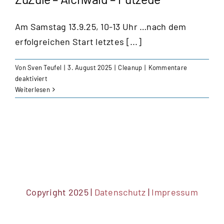
–
Musikabend
Am Samstag 13.9.25, 10-13 Uhr …nach dem
mit
Annette
erfolgreichen Start letztes [...]
Rudert
Von
Sven Teufel
|
3. August 2025
|
Cleanup
|
Kommentare
für
deaktiviert
ZuZule
Weiterlesen
–
Aichwald
–
Putzede
Copyright 2025 |
Datenschutz
|
Impressum