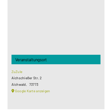
Google Maps Ihre Einwilligung um geladen zu
werden. Mehr Informationen finden Sie unter
Datenschutzerklärung
.
Akzeptieren
Veranstaltungsort
ZuZule
Aichschießer Str. 2
Aichwald
,
73773
Google Karte anzeigen