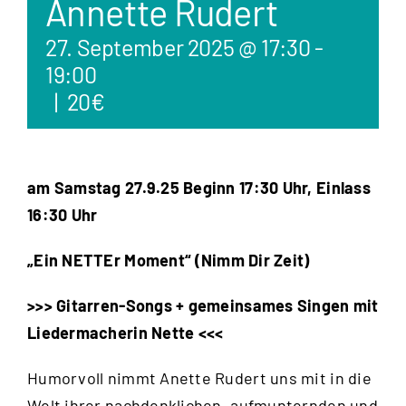
Annette Rudert
27. September 2025 @ 17:30
-
19:00
|
20€
am Samstag 27.9.25 Beginn 17:30 Uhr, Einlass
16:30 Uhr
„Ein NETTEr Moment“
(Nimm Dir Zeit)
>>> Gitarren-Songs + gemeinsames Singen mit
Liedermacherin Nette <<<
Humorvoll nimmt Anette Rudert uns mit in die
Welt ihrer nachdenklichen, aufmunternden und