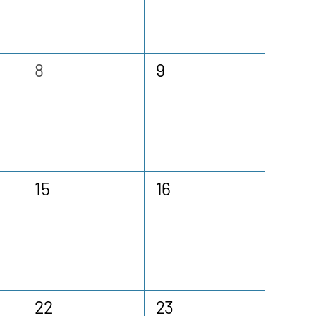
0
0
8
9
ngen,
Veranstaltungen,
Veranstaltungen,
0
0
15
16
ngen,
Veranstaltungen,
Veranstaltungen,
0
0
22
23