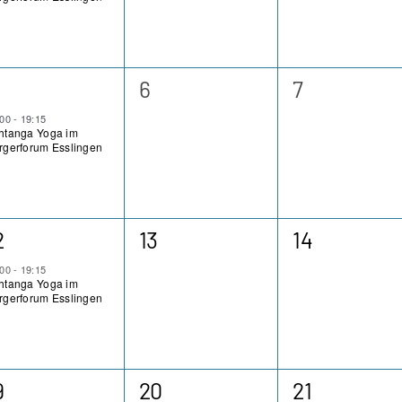
0
0
6
7
eranstaltung,
Veranstaltungen,
Veranstaltu
:00
-
19:15
htanga Yoga im
rgerforum Esslingen
0
0
2
13
14
eranstaltung,
Veranstaltungen,
Veranstaltu
:00
-
19:15
htanga Yoga im
rgerforum Esslingen
0
0
9
20
21