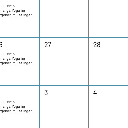
eranstaltung,
Veranstaltungen,
Veranstaltu
:00
-
19:15
htanga Yoga im
rgerforum Esslingen
0
0
6
27
28
eranstaltung,
Veranstaltungen,
Veranstaltu
:00
-
19:15
htanga Yoga im
rgerforum Esslingen
0
0
3
4
eranstaltung,
Veranstaltungen,
Veranstaltu
:00
-
19:15
htanga Yoga im
rgerforum Esslingen