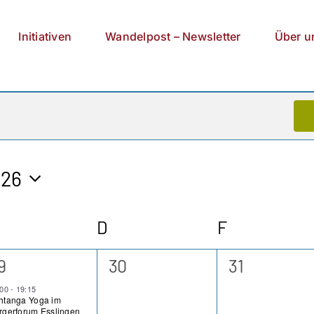
Initiativen
Wandelpost – Newsletter
Über u
026
ittwoch
D
Donnerstag
F
Freitag
0
0
9
30
31
eranstaltung,
Veranstaltungen,
Veranstaltu
:00
-
19:15
htanga Yoga im
rgerforum Esslingen