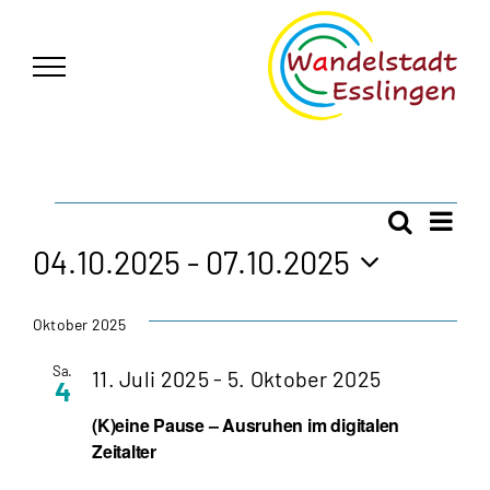
Zum
German
▼
Inhalt
springen
Veranstaltungen
Vera
Suche
Veran
Liste
Ansi
04.10.2025
 - 
07.10.2025
Navi
Such
Datum
wählen.
Oktober 2025
und
Sa.
11. Juli 2025
-
5. Oktober 2025
4
Ansic
(K)eine Pause – Ausruhen im digitalen
Navig
Zeitalter