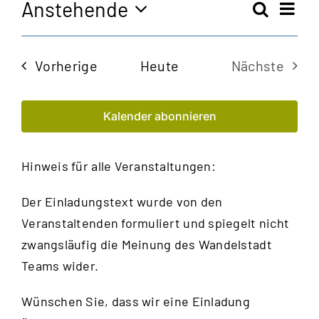
Anstehende
Vera
Suche
Veran
Zusam
Ansi
Datum
Navi
auswählen.
Such
Veranstaltungen
Vorherige
Heute
Nächste
und
Veransta
Kalender abonnieren
Ansic
Navig
Hinweis für alle Veranstaltungen:
Der Einladungstext wurde von den
Veranstaltenden formuliert und spiegelt nicht
zwangsläufig die Meinung des Wandelstadt
Teams wider.
Wünschen Sie, dass wir eine Einladung