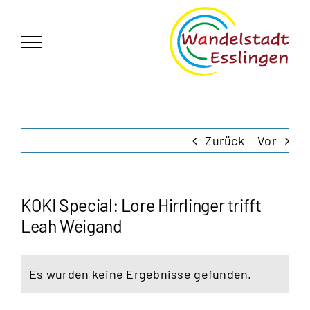
Zum
German
▼
Inhalt
springen
Zurück
Vor
KOKI Special: Lore Hirrlinger trifft
Leah Weigand
Veranstaltungen
Es wurden keine Ergebnisse gefunden.
Hinweis