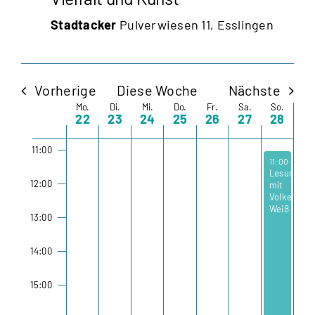
07:00
Stadtacker
Pulverwiesen 11, Esslingen
08:00
09:00
Vorherige
Diese Woche
Nächste
Mo.
Di.
Mi.
Do.
Fr.
Sa.
So.
Woche
10:00
22
23
24
25
26
27
28
von
11:00
September 2
11:00
-
17:0
Lesung
Veranstaltungen
12:00
mit
Volker
Weiß
13:00
14:00
15:00