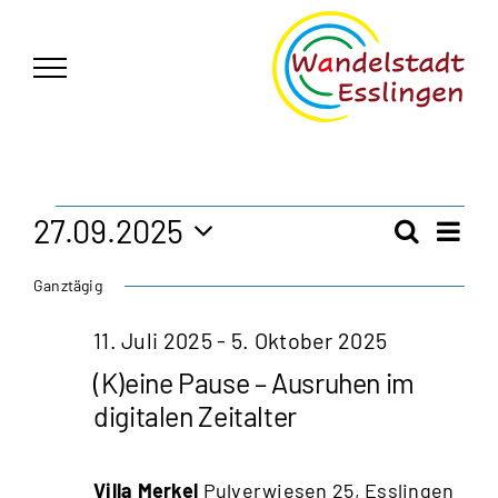
Zum
German
▼
Inhalt
springen
Veranstaltungen
27.09.2025
Vera
Suche
Veran
Tag
Ansi
Datum
für
Ganztägig
Navi
wählen.
Such
27.
11. Juli 2025
-
5. Oktober 2025
und
(K)eine Pause – Ausruhen im
September
Ansic
digitalen Zeitalter
2025
Navig
Villa Merkel
Pulverwiesen 25, Esslingen