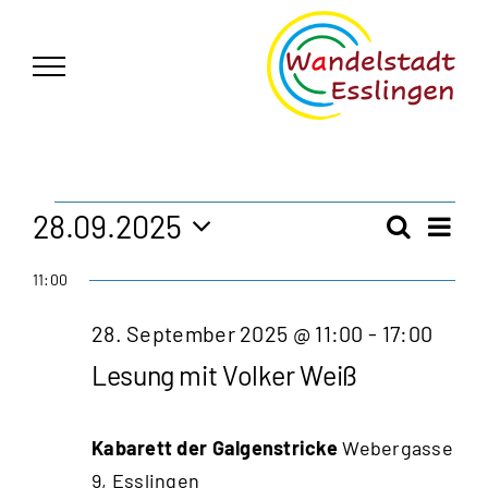
Zum
German
▼
Inhalt
springen
Veranstaltungen
28.09.2025
Vera
Suche
Veran
Tag
Ansi
Datum
für
11:00
Navi
wählen.
Such
28.
28. September 2025 @ 11:00
-
17:00
und
Lesung mit Volker Weiß
September
Ansic
2025
Navig
Kabarett der Galgenstricke
Webergasse
9, Esslingen