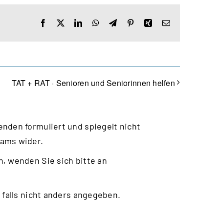
Facebook
X
LinkedIn
WhatsApp
Telegram
Pinterest
Xing
E-
Mail
TAT + RAT · Senioren und Seniorinnen helfen
nden formuliert und spiegelt nicht
eams wider.
, wenden Sie sich bitte an
 falls nicht anders angegeben.