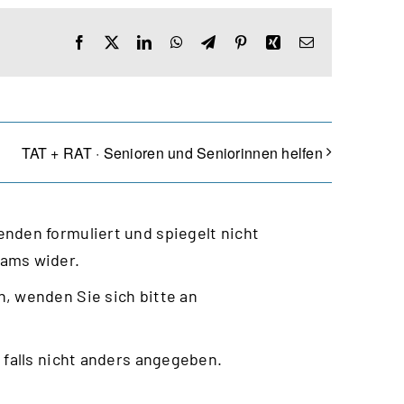
Facebook
X
LinkedIn
WhatsApp
Telegram
Pinterest
Xing
E-
Mail
TAT + RAT · Senioren und Seniorinnen helfen
nden formuliert und spiegelt nicht
eams wider.
, wenden Sie sich bitte an
 falls nicht anders angegeben.