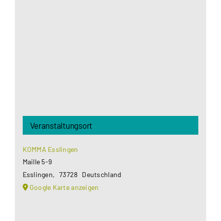
Google Maps Ihre Einwilligung um geladen zu
werden. Mehr Informationen finden Sie unter
Datenschutzerklärung
.
Akzeptieren
Veranstaltungsort
KOMMA Esslingen
Maille 5-9
Esslingen
,
73728
Deutschland
Google Karte anzeigen