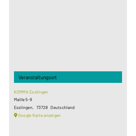
Google Maps Ihre Einwilligung um geladen zu
werden. Mehr Informationen finden Sie unter
Datenschutzerklärung
.
Akzeptieren
Veranstaltungsort
KOMMA Esslingen
Maille 5-9
Esslingen
,
73728
Deutschland
Google Karte anzeigen