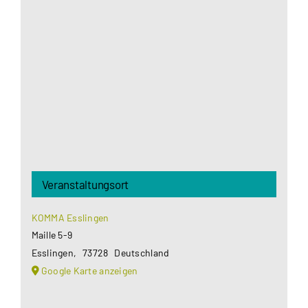
Aus datenschutzrechtlichen Gründen benötigt
Google Maps Ihre Einwilligung um geladen zu
werden. Mehr Informationen finden Sie unter
Datenschutzerklärung
.
Akzeptieren
Veranstaltungsort
KOMMA Esslingen
Maille 5-9
Esslingen
,
73728
Deutschland
Google Karte anzeigen