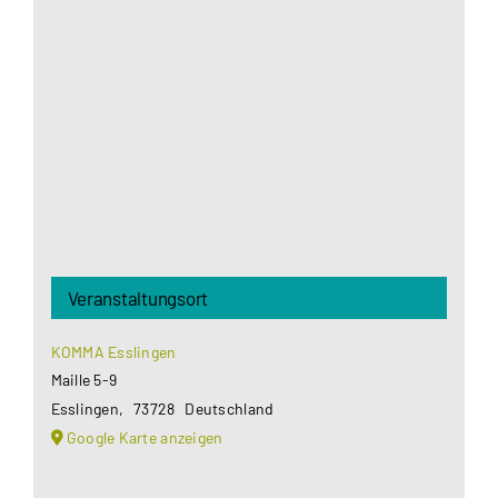
Aus datenschutzrechtlichen Gründen benötigt
Google Maps Ihre Einwilligung um geladen zu
werden. Mehr Informationen finden Sie unter
Datenschutzerklärung
.
Akzeptieren
Veranstaltungsort
KOMMA Esslingen
Maille 5-9
Esslingen
,
73728
Deutschland
Google Karte anzeigen