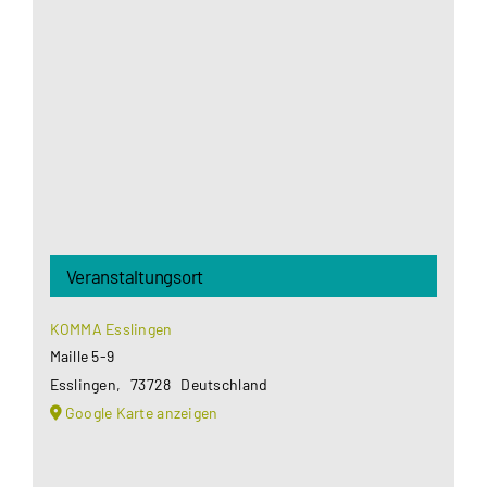
Google Maps Ihre Einwilligung um geladen zu
werden. Mehr Informationen finden Sie unter
Datenschutzerklärung
.
Akzeptieren
Veranstaltungsort
KOMMA Esslingen
Maille 5-9
Esslingen
,
73728
Deutschland
Google Karte anzeigen