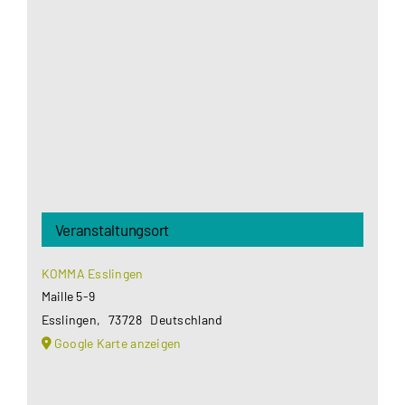
Google Maps Ihre Einwilligung um geladen zu
werden. Mehr Informationen finden Sie unter
Datenschutzerklärung
.
Akzeptieren
Veranstaltungsort
KOMMA Esslingen
Maille 5-9
Esslingen
,
73728
Deutschland
Google Karte anzeigen