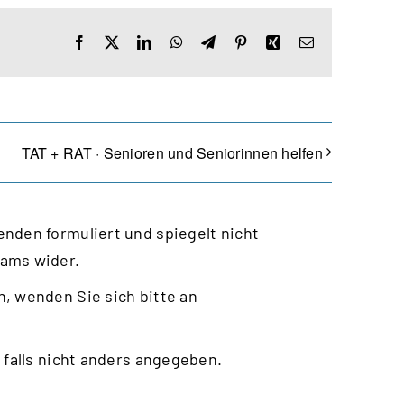
Facebook
X
LinkedIn
WhatsApp
Telegram
Pinterest
Xing
E-
Mail
TAT + RAT · Senioren und Seniorinnen helfen
nden formuliert und spiegelt nicht
eams wider.
, wenden Sie sich bitte an
 falls nicht anders angegeben.