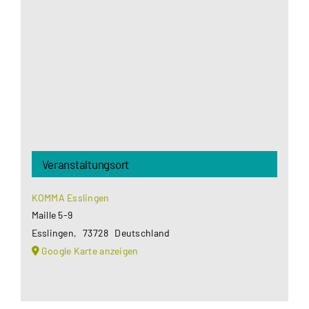
Google Maps Ihre Einwilligung um geladen zu
werden. Mehr Informationen finden Sie unter
Datenschutzerklärung
.
Akzeptieren
Veranstaltungsort
KOMMA Esslingen
Maille 5-9
Esslingen
,
73728
Deutschland
Google Karte anzeigen