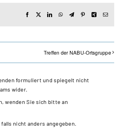
Facebook
X
LinkedIn
WhatsApp
Telegram
Pinterest
Xing
E-
Mail
Treffen der NABU-Ortsgruppe
nden formuliert und spiegelt nicht
eams wider.
, wenden Sie sich bitte an
 falls nicht anders angegeben.