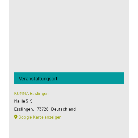
Google Maps Ihre Einwilligung um geladen zu
werden. Mehr Informationen finden Sie unter
Datenschutzerklärung
.
Akzeptieren
Veranstaltungsort
KOMMA Esslingen
Maille 5-9
Esslingen
,
73728
Deutschland
Google Karte anzeigen