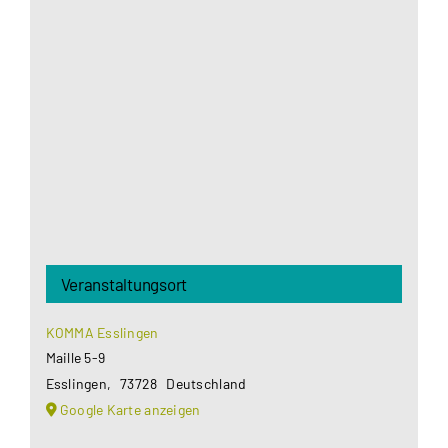
Aus datenschutzrechtlichen Gründen benötigt
Google Maps Ihre Einwilligung um geladen zu
werden. Mehr Informationen finden Sie unter
Datenschutzerklärung
.
Akzeptieren
Veranstaltungsort
KOMMA Esslingen
Maille 5-9
Esslingen
,
73728
Deutschland
Google Karte anzeigen