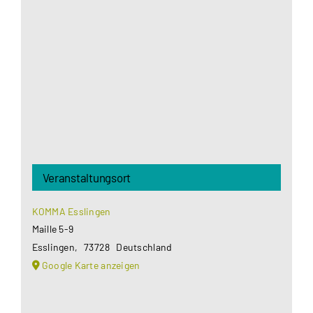
Google Maps Ihre Einwilligung um geladen zu
werden. Mehr Informationen finden Sie unter
Datenschutzerklärung
.
Akzeptieren
Veranstaltungsort
KOMMA Esslingen
Maille 5-9
Esslingen
,
73728
Deutschland
Google Karte anzeigen