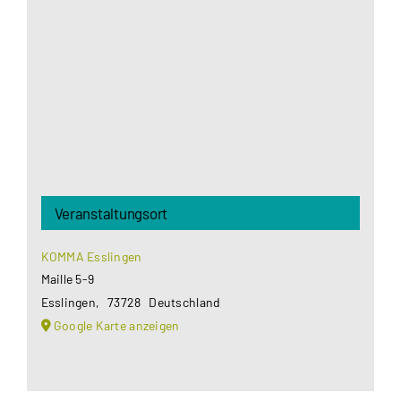
Google Maps Ihre Einwilligung um geladen zu
werden. Mehr Informationen finden Sie unter
Datenschutzerklärung
.
Akzeptieren
Veranstaltungsort
KOMMA Esslingen
Maille 5-9
Esslingen
,
73728
Deutschland
Google Karte anzeigen