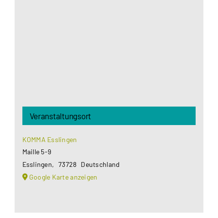
Google Maps Ihre Einwilligung um geladen zu
werden. Mehr Informationen finden Sie unter
Datenschutzerklärung
.
Akzeptieren
Veranstaltungsort
KOMMA Esslingen
Maille 5-9
Esslingen
,
73728
Deutschland
Google Karte anzeigen