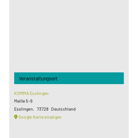
Google Maps Ihre Einwilligung um geladen zu
werden. Mehr Informationen finden Sie unter
Datenschutzerklärung
.
Akzeptieren
Veranstaltungsort
KOMMA Esslingen
Maille 5-9
Esslingen
,
73728
Deutschland
Google Karte anzeigen