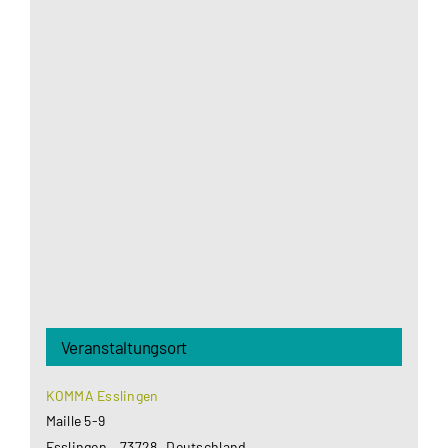
Aus datenschutzrechtlichen Gründen benötigt
Google Maps Ihre Einwilligung um geladen zu
werden. Mehr Informationen finden Sie unter
Datenschutzerklärung
.
Akzeptieren
Veranstaltungsort
KOMMA Esslingen
Maille 5-9
Esslingen
,
73728
Deutschland