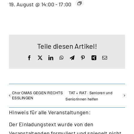
19. August @ 14:00
-
17:00
Teile diesen Artikel!
Facebook
X
LinkedIn
WhatsApp
Telegram
Pinterest
Xing
E-
Mail
Chor OMAS GEGEN RECHTS
TAT + RAT · Senioren und
ESSLINGEN
Seniorinnen helfen
Hinweis für alle Veranstaltungen:
Der Einladungstext wurde von den
Veranstaltenden formuliert und spiegelt nicht