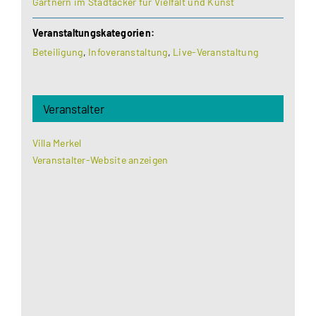
Gärtnern im Stadtacker für Vielfalt und Kunst
Veranstaltungskategorien:
Beteiligung
,
Infoveranstaltung
,
Live-Veranstaltung
Veranstalter
Villa Merkel
Veranstalter-Website anzeigen
Aus datenschutzrechtlichen Gründen benötigt
Google Maps Ihre Einwilligung um geladen zu