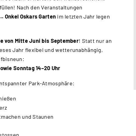
füllen! Nach den Veranstaltungen
 … Onkel Oskars Garten
im letzten Jahr legen
e von Mitte Juni bis September
! Statt nur an
ses Jahr flexibel und wetterunabhängig,
nfbisneun:
sowie Sonntag 14–20 Uhr
 entspannter Park-Atmosphäre:
nießen
erz
tmachen und Staunen
stossen