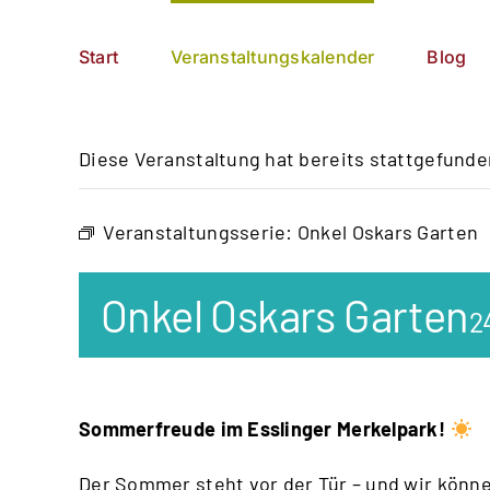
Zum
German
▼
Inhalt
Start
Veranstaltungskalender
Blog
springen
Diese Veranstaltung hat bereits stattgefunde
Veranstaltungsserie:
Onkel Oskars Garten
Onkel Oskars Garten
2
Sommerfreude im Esslinger Merkelpark!
Der Sommer steht vor der Tür – und wir kön