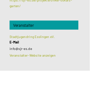
https://sjr-es.de/projekte/onkel-oskars-
garten/
Veranstalter
Stadtjugendring Esslingen eV.
E-Mail
info@sjr-es.de
Veranstalter-Website anzeigen