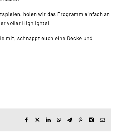
itspielen, holen wir das Programm einfach an
r voller Highlights!
ie mit, schnappt euch eine Decke und
Facebook
X
LinkedIn
WhatsApp
Telegram
Pinterest
Xing
E-
Mail