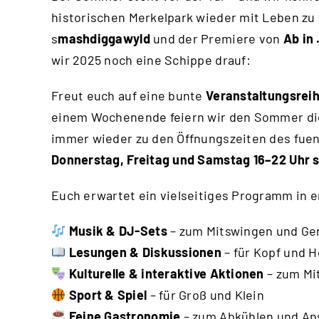
historischen Merkelpark wieder mit Leben zu 
s
mashdiggawyld
und der Premiere von
Ab in
wir 2025 noch eine Schippe drauf:
Freut euch auf eine bunte
Veranstaltungsreih
einem Wochenende feiern wir den Sommer die
immer wieder zu den Öffnungszeiten des fue
Donnerstag, Freitag und Samstag
16–22 Uhr 
Euch erwartet ein vielseitiges Programm in
Musik & DJ-Sets
– zum Mitswingen und Ge
Lesungen & Diskussionen
– für Kopf und H
Kulturelle & interaktive Aktionen
– zum Mi
Sport & Spiel
– für Groß und Klein
Feine Gastronomie
– zum Abkühlen und An