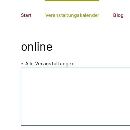
Zum
German
▼
Inhalt
Start
Veranstaltungskalender
Blog
springen
online
« Alle Veranstaltungen