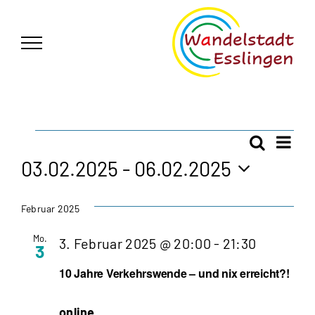
Zum
German
▼
Inhalt
springen
Veranstaltungen
Vera
Suche
Veran
Liste
Ansi
03.02.2025
 - 
06.02.2025
Navi
Such
Datum
wählen.
Februar 2025
und
Mo.
3. Februar 2025 @ 20:00
-
21:30
3
Ansic
10 Jahre Verkehrswende – und nix erreicht?!
Navig
online