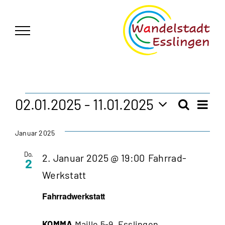
Zum
German
▼
Inhalt
springen
Veranstaltungen
02.01.2025
 - 
11.01.2025
Vera
Suche
Veran
Liste
Ansi
Datum
Navi
wählen.
Such
Januar 2025
Do.
2. Januar 2025 @ 19:00
Fahrrad-
und
2
Werkstatt
Ansic
Fahrradwerkstatt
Navig
KOMMA
Maille 5-9, Esslingen,