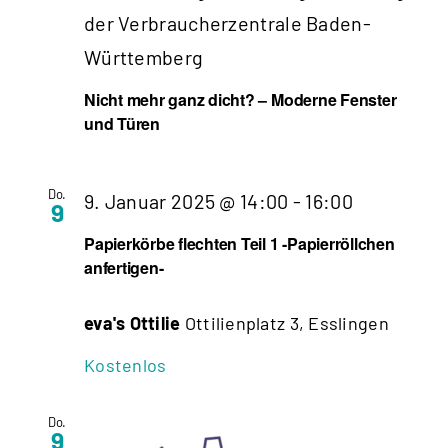
der Verbraucherzentrale Baden-
Württemberg
Nicht mehr ganz dicht? – Moderne Fenster
und Türen
Do.
Papierkör
9. Januar 2025 @ 14:00
-
16:00
9
flechten
Papierkörbe flechten Teil 1 -Papierröllchen
anfertigen-
Teil
1
eva's Ottilie
Ottilienplatz 3, Esslingen
-
Kostenlos
Papierröll
anfertigen
Do.
9