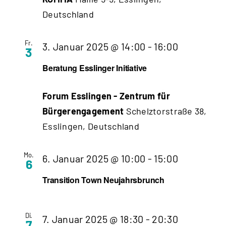
Deutschland
Fr.
Beratung
3. Januar 2025 @ 14:00
-
16:00
3
Esslinger
Beratung Esslinger Initiative
Initiative
Forum Esslingen - Zentrum für
(bitte
Bürgerengagement
Schelztorstraße 38,
vorab
Esslingen, Deutschland
anmelden)
Mo.
6. Januar 2025 @ 10:00
-
15:00
6
Transition Town Neujahrsbrunch
Di.
7. Januar 2025 @ 18:30
-
20:30
7