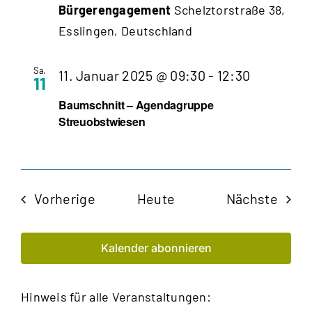
Bürgerengagement
Schelztorstraße 38,
vorab
Esslingen, Deutschland
anmelden
Sa.
11. Januar 2025 @ 09:30
-
12:30
11
Baumschnitt – Agendagruppe
Streuobstwiesen
Veranstaltungen
Veran
Vorherige
Heute
Nächste
Kalender abonnieren
Hinweis für alle Veranstaltungen: