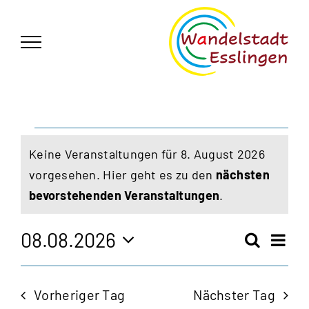
Zum
German
▼
Inhalt
springen
Veranstaltungen
Keine Veranstaltungen für 8. August 2026
für
vorgesehen. Hier geht es zu den
nächsten
Hinweis
bevorstehenden Veranstaltungen
.
8.
August
08.08.2026
Vera
Suche
Veran
Tag
Ansi
Datum
2026
Navi
wählen.
Such
Vorheriger Tag
Nächster Tag