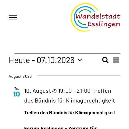
Zum
German
▼
Inhalt
springen
Veranstaltungen
Heute
 - 
07.10.2026
Vera
Suche
Veran
Liste
Ansi
Datum
Navi
wählen.
Such
August 2026
Mo.
10. August @ 19:00
-
21:00
Treffen
und
10
des Bündnis für Klimagerechtigkeit
Ansic
Treffen des Bündnis für Klimagerechtigkeit
Navig
Forum Esslingen - Zentrum für