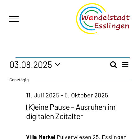
Zum
German
▼
Inhalt
springen
Veranstaltungen
03.08.2025
Vera
Suche
Veran
Tag
Ansi
Datum
für
Ganztägig
Navi
wählen.
Such
3.
11. Juli 2025
-
5. Oktober 2025
und
(K)eine Pause – Ausruhen im
August
Ansic
digitalen Zeitalter
2025
Navig
Villa Merkel
Pulverwiesen 25, Esslingen