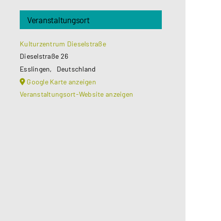
Veranstaltungsort
Kulturzentrum Dieselstraße
Dieselstraße 26
Esslingen
,
Deutschland
Google Karte anzeigen
Veranstaltungsort-Website anzeigen
Aus datenschutzrechtlichen
Gründen benötigt Google Maps Ihre
Einwilligung um geladen zu werden.
Mehr Informationen finden Sie
unter
Datenschutzerklärung
.